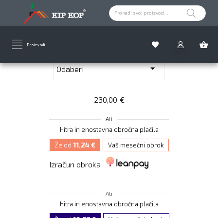
SMARTLIFT 1500N WI-FI
Proizvodi
Remenska letva
230,00
€
Ali
Hitra in enostavna obročna plačila
Že od
11,24 €
Vaš mesečni obrok
Izračun obroka
Ali
Hitra in enostavna obročna plačila