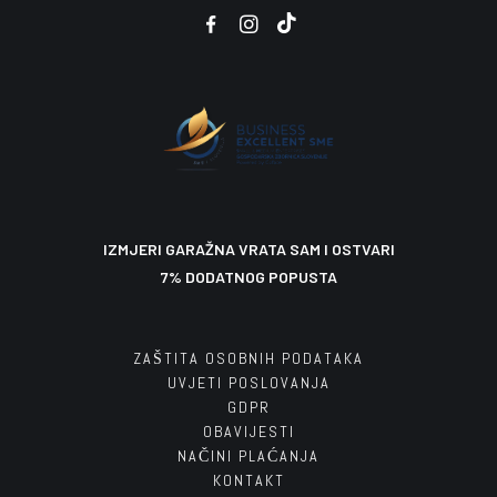
3.989,00
6.180,00
1.250,00
670,00
1,00
€
€
€
€
€
Odaberite opciju
U košaricu
U košaricu
U košaricu
U košaricu
IZMJERI GARAŽNA VRATA SAM I OSTVARI
7% DODATNOG POPUSTA
ZAŠTITA OSOBNIH PODATAKA
UVJETI POSLOVANJA
GDPR
OBAVIJESTI
NAČINI PLAĆANJA
KONTAKT