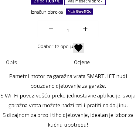
Že od
10,87 €
Vaš mesečni obrok
Izračun obroka
Odaberite opciju
Opis
Ocjene
Pametni motor za garažna vrata SMARTLIFT nudi
pouzdano djelovanje za garaže.
S Wi-Fi povezivošću preko jednostavne aplikacije, svoja
garažna vrata možete nadzirati i pratiti na daljinu.
S dizajnom za brzo i tiho djelovanje, idealan je izbor za
kućnu upotrebu!