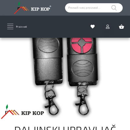
Proizvodi
Nema na zalihi
DALJINSKI UPRAVLJAČ