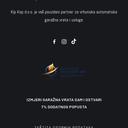
Kip Kop d.o.o. je vaš pouzdani partner za vrhunska automatska
Beninca proizvodi
Za kuću i vrt
garažna vrata i usluge.
Sekcijska garažna vrata
Agregati
KK CLASSIC 44
1.397,00
1.450,00
27,45
€
€
€
1.575,00
37,50
€
€
699,00
€
U košaricu
U košaricu
U košaricu
U košaricu
IZMJERI GARAŽNA VRATA SAM I OSTVARI
7% DODATNOG POPUSTA
ZAŠTITA OSOBNIH PODATAKA