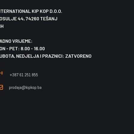
NTERNATIONAL KIP KOP D.O.O.
OSULJE 44, 74260 TEŠANJ
IH
ADNO VRIJEME:
ON - PET: 8.00 - 16.00
UBOTA, NEDJELJA I PRAZNICI: ZATVORENO
+387 61 251 855
prodaja@kipkop.ba