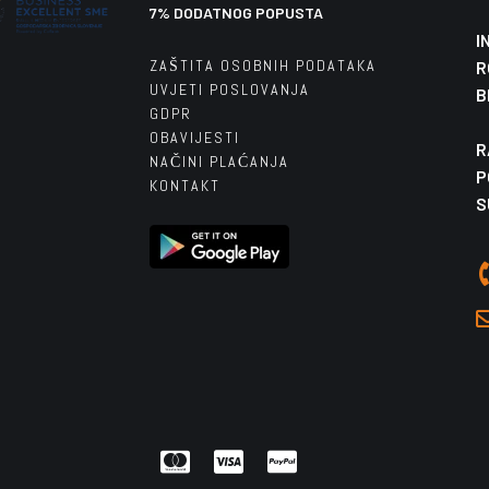
7% DODATNOG POPUSTA
I
ZAŠTITA OSOBNIH PODATAKA
R
UVJETI POSLOVANJA
B
GDPR
OBAVIJESTI
R
NAČINI PLAĆANJA
P
KONTAKT
S