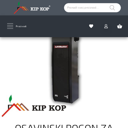
Proizvodi
Nema na zalihi
OSAVINSKI POGON ZA