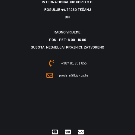
INTERNATIONAL KIP KOP D.O.O.
ROSULJE 44, 74260 TEŠANJ
BIH
RADNO VRIJEME:
PON - PET: 8.00 - 16.00
SUBOTA, NEDJELJA I PRAZNICI: ZATVORENO
+387 61 251 855
prodaja@kipkop.ba