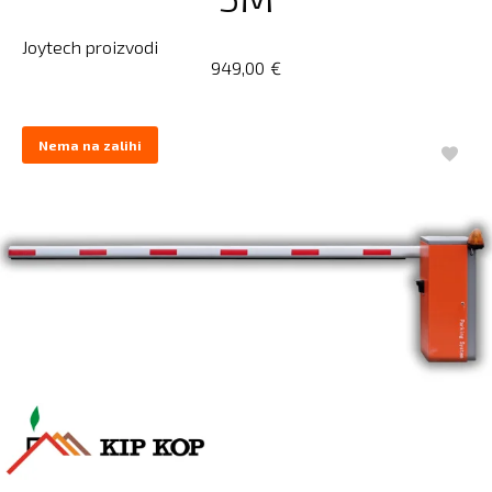
Joytech proizvodi
949,00
€
Nema na zalihi