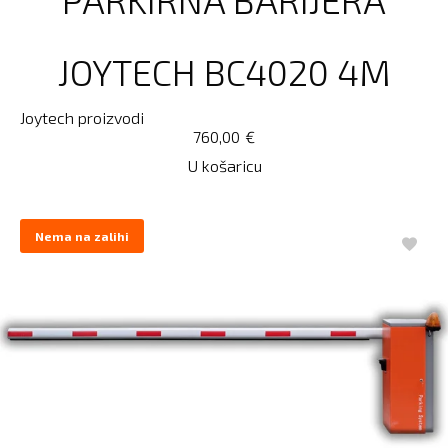
JOYTECH BC4020 4M
Joytech proizvodi
760,00
€
U košaricu
Nema na zalihi