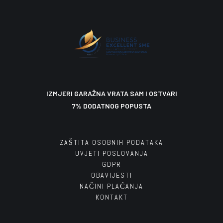
18,00
265,00
799,00
€
€
€
699,00
540,00
€
€
U košaricu
U košaricu
U košaricu
IZMJERI GARAŽNA VRATA SAM I OSTVARI
7% DODATNOG POPUSTA
ZAŠTITA OSOBNIH PODATAKA
UVJETI POSLOVANJA
GDPR
OBAVIJESTI
NAČINI PLAĆANJA
KONTAKT