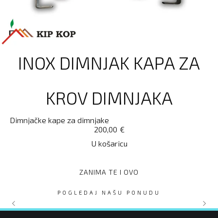
INOX DIMNJAK KAPA ZA
KROV DIMNJAKA
Dimnjačke kape za dimnjake
200,00
€
U košaricu
ZANIMA TE I OVO
POGLEDAJ NAŠU PONUDU
HIDRAULIČNI ZATVARAČ
CAIS E-BOK KIT SZ02
ALLMATIC TRAKTOR 2200kg
ZUBATE LETVE DO 400 KG
Daljinski upravljač
Nema na zalihi
Nema na zalihi