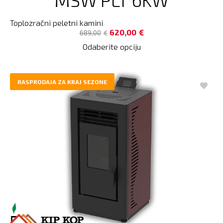
Toplozračni peletni kamini
620,00
€
689,00
€
Odaberite opciju
RASPRODAJA ZA KRAJ SEZONE