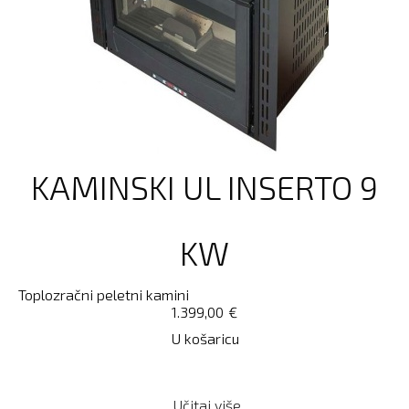
KAMINSKI UL INSERTO 9
KW
Toplozračni peletni kamini
1.399,00
€
U košaricu
Učitaj više