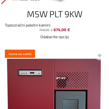
MSW PLT 9KW
Toplozračni peletni kamini
674,00
€
749,00
€
Odaberite opciju
Nema na zalihi