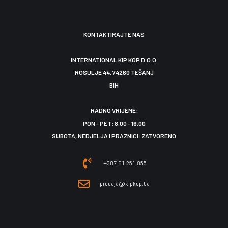
KONTAKTIRAJTE NAS
INTERNATIONAL KIP KOP D.O.O.
ROSULJE 44, 74260 TEŠANJ
BIH
RADNO VRIJEME:
PON - PET: 8.00 - 16.00
SUBOTA, NEDJELJA I PRAZNICI: ZATVORENO
+387 61 251 855
prodaja@kipkop.ba