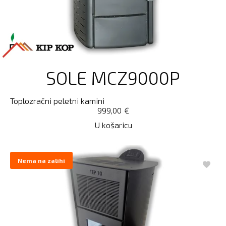
SOLE MCZ9000P
Toplozračni peletni kamini
999,00
€
U košaricu
Nema na zalihi