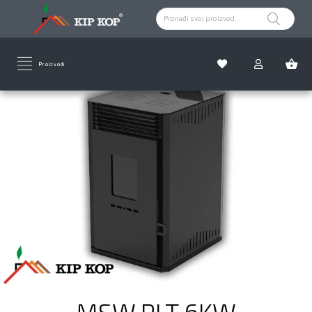
Proizvodi
RASPRODAJA ZA KRAJ SEZONE
MSW PLT 6KW