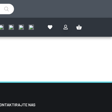
IZMJERI SAM I OSTVARI
%
ine, naša firma neće raditi.
ONTAKTIRAJTE NAS