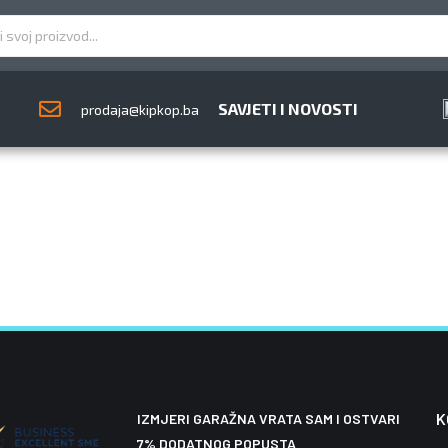
 te kolektivnog godišnjeg odmora u petak, 26. 6. 2026. god
orit ćemo, odnosno obraditi ih narednog radnog dana.
SAVJETI I NOVOSTI
prodaja@kipkop.ba
K
IZMJERI GARAŽNA VRATA SAM I OSTVARI
7% DODATNOG POPUSTA