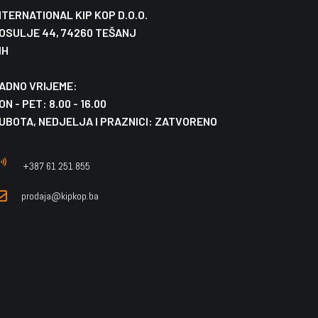
NTERNATIONAL KIP KOP D.O.O.
OSULJE 44, 74260 TEŠANJ
IH
ADNO VRIJEME:
ON - PET: 8.00 - 16.00
UBOTA, NEDJELJA I PRAZNICI: ZATVORENO
+387 61 251 855
prodaja@kipkop.ba