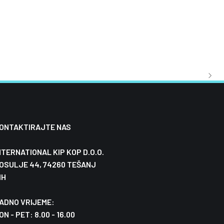
 BOJA ANTRACIT RAL
M KAPELICOM
ONTAKTIRAJTE NAS
NTERNATIONAL KIP KOP D.O.O.
OSULJE 44, 74260 TEŠANJ
IH
ADNO VRIJEME:
ON - PET: 8.00 - 16.00