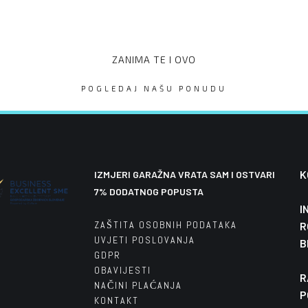
ZANIMA TE I OVO
POGLEDAJ NAŠU PONUDU
ATA SIDE STEP 100 X 250,
m / ZAVRŠETAK S KROVNO
 VJEŠALICA
50RK40BL ALU
K
IZMJERI GARAŽNA VRATA SAM I OSTVARI
7% DODATNOG POPUSTA
I
ZAŠTITA OSOBNIH PODATAKA
R
UVJETI POSLOVANJA
B
GDPR
OBAVIJESTI
R
NAČINI PLAĆANJA
P
812,00
€
KONTAKT
912,00
€