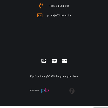
+387 61 251 855
prodaja@kipkop.ba
Kip Kop d.o.o. @2025 Sva prava pridržana