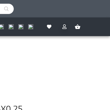
IZMJERI SAM I OSTVARI
%
5X0,25