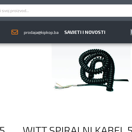
SAVJETI I NOVOSTI
prodaja@kipkop.ba
5
WITT SPIRALNI KABEL 