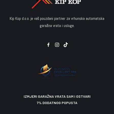
Kip Kop d.o.o. je vaš pouzdani partner za vrhunska automatska
Montažne garaže i šatori
garažna vrata i usluge.
Allmatic proizvodi
Totalna rasprodaja
Sekcijska bočna garažna vrata
Omnio proizvodi
16.470,00
699,00
€
€
450,00
399,00
€
€
U košaricu
U košaricu
U košaricu
IZMJERI GARAŽNA VRATA SAM I OSTVARI
7% DODATNOG POPUSTA