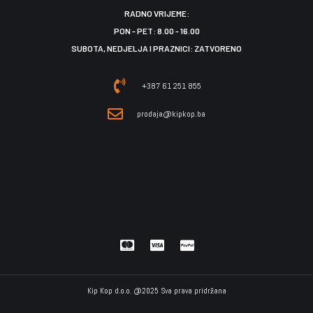
RADNO VRIJEME:
PON - PET: 8.00 - 16.00
SUBOTA, NEDJELJA I PRAZNICI: ZATVORENO
+387 61 251 855
prodaja@kipkop.ba
Kip Kop d.o.o. @2025 Sva prava pridržana