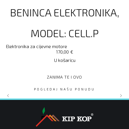
BENINCA ELEKTRONIKA,
MODEL: CELL.P
Elektronika za cijevne motore
170,00
€
U košaricu
ZANIMA TE I OVO
POGLEDAJ NAŠU PONUDU
ARLA PLAST polikarbonati
ZUPČASTE LETVE HTC DO
PROTUPOŽARNA ZAVJESA
PARKIRNA BARIJERA
SEKCIJSKA PODIZNA
GARAŽNA VRATA 500 X 400
MOTORLINE SIGMA 24V -
KK FLAMA 400x350cm
600 kg set 5 letvi
- 16 mm
CM KIPLIFT ECONOMIC
6m + SOLARNI SISTEM
APOLO