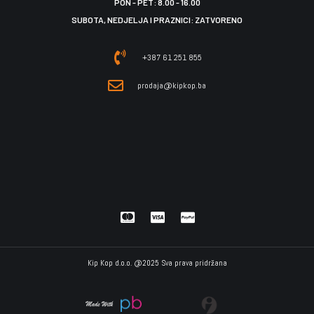
PON - PET: 8.00 - 16.00
SUBOTA, NEDJELJA I PRAZNICI: ZATVORENO
+387 61 251 855
prodaja@kipkop.ba
Kip Kop d.o.o. @2025 Sva prava pridržana