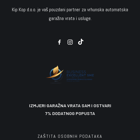
Kip Kop d.o.o. je vaš pouzdani partner za vrhunska automatska
Zupčaste letve do 600 kg
PROTUPOŽARNE ZAVJESE
ARLA PLAST polikarbonatne ploče
garažna vrata i usluge.
Sekcijska garažna vrata
Solarne parkirne barijere
2.349,00
6.630,00
1.550,00
24,00
50,00
€
€
€
€
€
U košaricu
U košaricu
U košaricu
U košaricu
U košaricu
IZMJERI GARAŽNA VRATA SAM I OSTVARI
7% DODATNOG POPUSTA
ZAŠTITA OSOBNIH PODATAKA