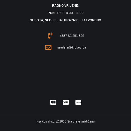
RADNO VRIJEME:
PON - PET: 8.00 - 16.00
SUBOTA, NEDJELJA I PRAZNICI: ZATVORENO
+387 61 251 855
prodaja@kipkop.ba
Kip Kop d.o.o. @2025 Sva prava pridržana