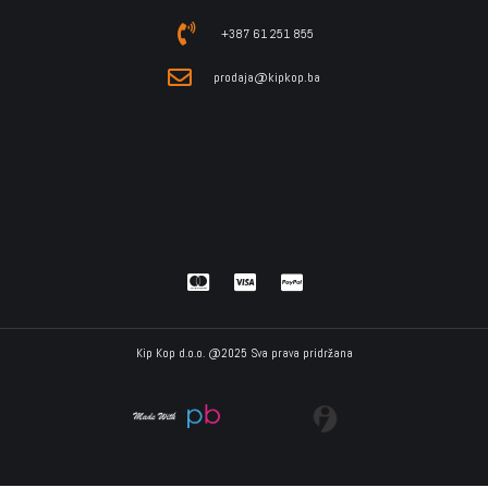
+387 61 251 855
prodaja@kipkop.ba
Kip Kop d.o.o. @2025 Sva prava pridržana