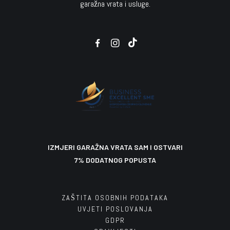
garažna vrata i usluge.
Kotlovi za kotlovnice na pelete
Ditec proizvodi
Sprejevi, ulja i maziva
3.449,00
110,00
75,00
12,00
€
€
€
€
1.624,00
€
U košaricu
U košaricu
U košaricu
U košaricu
IZMJERI GARAŽNA VRATA SAM I OSTVARI
7% DODATNOG POPUSTA
ZAŠTITA OSOBNIH PODATAKA
UVJETI POSLOVANJA
GDPR