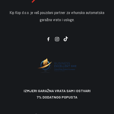
KOMPLET ZA IZRADU
Kip Kop d.o.o. je vaš pouzdani partner za vrhunska automatska
Montažne garaže i šatori
Vodeči kotačići
Agregati - NAJAM
garažna vrata i usluge.
Ditec proizvodi
KKNT52 THERMO PREMIUM
8.900,00
2.169,00
225,00
7,00
€
€
€
€
1.624,00
€
Odaberite opciju
U košaricu
U košaricu
U košaricu
IZMJERI GARAŽNA VRATA SAM I OSTVARI
7% DODATNOG POPUSTA