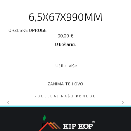
6,5X67X990MM
TORZIJSKE OPRUGE
90,00
€
U košaricu
Učitaj više
ZANIMA TE I OVO
POGLEDAJ NAŠU PONUDU
MONTAŽNA HALA ŠATOR
VODEČI KOTAČIĆ 574S
DITEC DOITQIK 7EH50
NAJAM - DIZELNI ATS
DVOKRILNA GARAŽNA
Nema na zalihi
PARKIRALIŠNA BARIKADA
VRATA KKNT52 THERMO
AGREGAT 25kVA 20kW
20x9x4,5 m
KRATKI
PREMIUM 250x250
5m