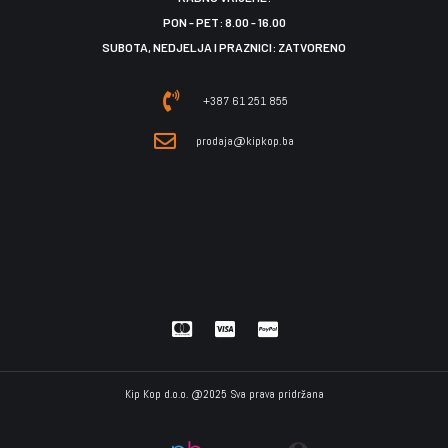
PON - PET: 8.00 - 16.00
SUBOTA, NEDJELJA I PRAZNICI: ZATVORENO
+387 61 251 855
prodaja@kipkop.ba
Kip Kop d.o.o. @2025 Sva prava pridržana